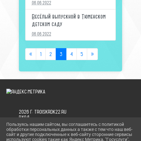
06.06.2022
Весёлый выпускной в Тюменском
детском саду
06.06.2022
«
1
2
3
4
5
»
2026 Г. TROISKRDK22.RU
ВХОД
КАРТА САЙТА
Пользуясь нашим сайтом, вы соглашаетесь с политикой
ПОЛИТИКА ОБРАБОТКИ ПЕРСОНАЛЬНЫХ ДАННЫХ
обработки персональных данных а также с тем что наш веб-
сайт и другие подключенные к веб-сайту сторонние сервисы
используют cookies такие как Яндекс Метрика, "Госуслуги",