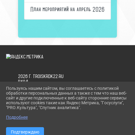
План мероприятий на апрель 2026
2026 Г. TROISKRDK22.RU
ВХОД
КАРТА САЙТА
Пользуясь нашим сайтом, вы соглашаетесь с политикой
ПОЛИТИКА ОБРАБОТКИ ПЕРСОНАЛЬНЫХ ДАННЫХ
обработки персональных данных а также с тем что наш веб-
сайт и другие подключенные к веб-сайту сторонние сервисы
используют cookies такие как Яндекс Метрика, "Госуслуги",
СДЕЛАНО НА KUBCMS
"PRO.Культура", "Спутник аналитика".
РАЗРАБОТКА И ПОДДЕРЖКА
Подробнее
Подтверждаю