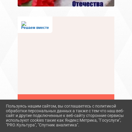
Решаем вместе
Пользуясь нашим сайтом, вы соглашаетесь с политикой
Есть вопрос?
обработки персональных данных а также с тем что наш веб-
сайт и другие подключенные к веб-сайту сторонние сервисы
Напишите нам
используют cookies такие как Яндекс Метрика, "Госуслуги",
"PRO.Культура", "Спутник аналитика".