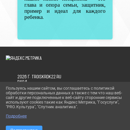
глава и опора семьи, защитник,
пример и идеал для каждого
ребенка
.
2026 Г. TROISKRDK22.RU
ВХОД
КАРТА САЙТА
Пользуясь нашим сайтом, вы соглашаетесь с политикой
ПОЛИТИКА ОБРАБОТКИ ПЕРСОНАЛЬНЫХ ДАННЫХ
обработки персональных данных а также с тем что наш веб-
сайт и другие подключенные к веб-сайту сторонние сервисы
используют cookies такие как Яндекс Метрика, "Госуслуги",
СДЕЛАНО НА KUBCMS
"PRO.Культура", "Спутник аналитика".
РАЗРАБОТКА И ПОДДЕРЖКА
Подробнее