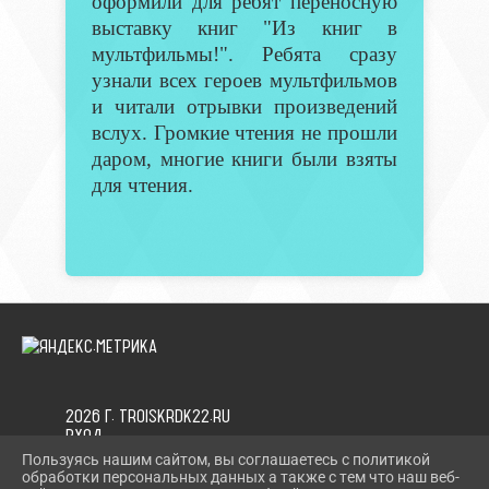
оформили для ребят переносную
выставку книг "Из книг в
мультфильмы!". Ребята сразу
узнали всех героев мультфильмов
и читали отрывки произведений
вслух. Громкие чтения не прошли
даром, многие книги были взяты
для чтения.
2026 Г. TROISKRDK22.RU
ВХОД
КАРТА САЙТА
Пользуясь нашим сайтом, вы соглашаетесь с политикой
ПОЛИТИКА ОБРАБОТКИ ПЕРСОНАЛЬНЫХ ДАННЫХ
обработки персональных данных а также с тем что наш веб-