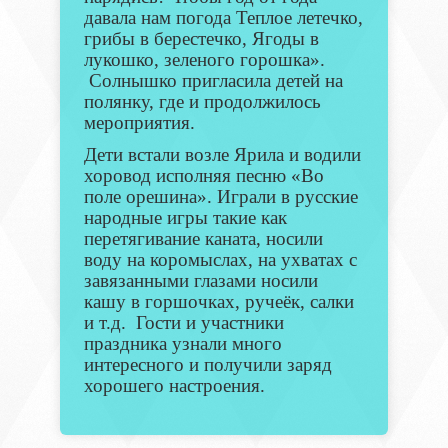
давала нам погода Теплое летечко,
грибы в берестечко, Ягоды в
лукошко, зеленого горошка».
Солнышко пригласила детей на
полянку, где и продолжилось
мероприятия.
Дети встали возле Ярила и водили
хоровод исполняя песню «Во
поле орешина». Играли в русские
народные игры такие как
перетягивание каната, носили
воду на коромыслах, на ухватах с
завязанными глазами носили
кашу в горшочках, ручеёк, салки
и т.д. Гости и участники
праздника узнали много
интересного и получили заряд
хорошего настроения.