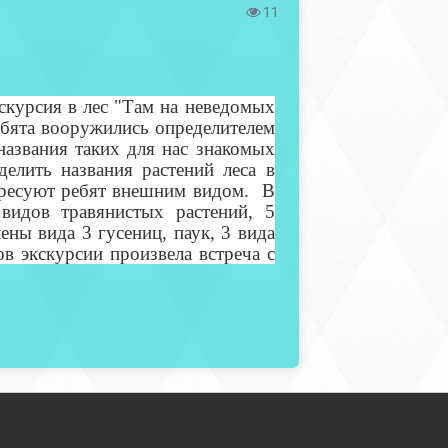
11
скурсия в лес "Там на неведомых
ебята вооружились определителем
названия таких для нас знакомых
делить названия растений леса в
тересуют ребят внешним видом. В
видов травянистых растений, 5
ены вида 3 гусениц, паук, 3 вида
ов экскурсии произвела встреча с