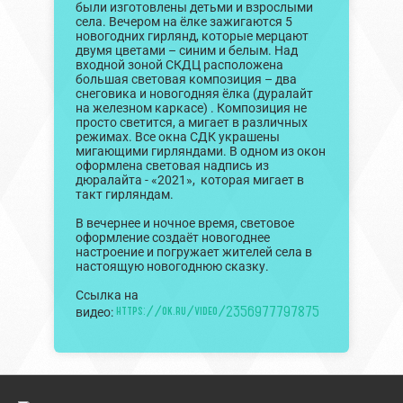
были изготовлены детьми и взрослыми
села. Вечером на ёлке зажигаются 5
новогодних гирлянд, которые мерцают
двумя цветами – синим и белым. Над
входной зоной СКДЦ расположена
большая световая композиция – два
снеговика и новогодняя ёлка (дуралайт
на железном каркасе) . Композиция не
просто светится, а мигает в различных
режимах. Все окна СДК украшены
мигающими гирляндами. В одном из окон
оформлена световая надпись из
дюралайта - «2021», которая мигает в
такт гирляндам.
В вечернее и ночное время, световое
оформление создаёт новогоднее
настроение и погружает жителей села в
настоящую новогоднюю сказку.
Ссылка на
https://ok.ru/video/2356977797875
видео: