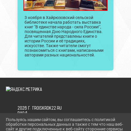
3 ноября в Хайрюзовский сельской
библиотеке начала работать выставка
книг "В единстве народа - сила России!",
посвященная Дню Народного Единства.
Для читателей представлены книги о
истории России и её традициях,
искусстве. Также читатели смогут
познакомиться с книгами, написанными
авторами разных национальностей.
2026 Г. TROISKRDK22.RU
ВХОД
КАРТА САЙТА
Пользуясь нашим сайтом, вы соглашаетесь с политикой
ПОЛИТИКА ОБРАБОТКИ ПЕРСОНАЛЬНЫХ ДАННЫХ
обработки персональных данных а также с тем что наш веб-
сайт и другие подключенные к веб-сайту сторонние сервисы