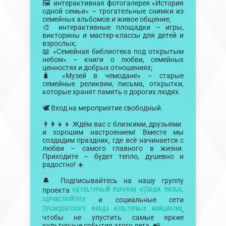
🖼️ интерактивная фотогалерея «История
одной семьи» – трогательные снимки из
семейных альбомов и живое общение;
🎨 интерактивные площадки – игры,
викторины и мастер-классы для детей и
взрослых;
📖 «Семейная библиотека под открытым
небом» – книги о любви, семейных
ценностях и добрых отношениях;
🧳 «Музей в чемодане» – старые
семейные реликвии, письма, открытки,
которые хранят память о дорогих людях.
🕊️ Вход на мероприятие свободный.
👨‍👩‍👧‍👦 Ждём вас с близкими, друзьями
и хорошим настроением! Вместе мы
создадим праздник, где всё начинается с
любви – самого главного в жизни.
Приходите – будет тепло, душевно и
радостно! ☀️
🔔 Подписывайтесь на нашу группу
«Культурный марафон «Люди, милые,
проекта
здравствуйте!»
и социальные сети
Президентского фонда культурных инициатив
,
чтобы не упустить самые яркие
культурные события этого лета. 📲