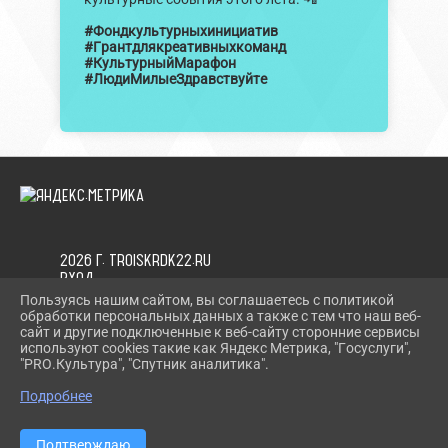
#Фондкультурныхинициатив
#Грантдлякреативныхкоманд
#КультурныйМарафон
#ЛюдиМилыеЗдравствуйте
2026 Г. TROISKRDK22.RU
ВХОД
КАРТА САЙТА
Пользуясь нашим сайтом, вы соглашаетесь с политикой
ПОЛИТИКА ОБРАБОТКИ ПЕРСОНАЛЬНЫХ ДАННЫХ
обработки персональных данных а также с тем что наш веб-
сайт и другие подключенные к веб-сайту сторонние сервисы
используют cookies такие как Яндекс Метрика, "Госуслуги",
СДЕЛАНО НА KUBCMS
"PRO.Культура", "Спутник аналитика".
РАЗРАБОТКА И ПОДДЕРЖКА
Подробнее
Подтверждаю