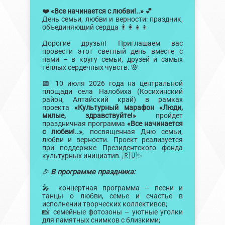
❤️
«Все начинается с любви!..»
💕
День семьи, любви и верности: праздник,
объединяющий сердца 👨‍👩‍👧‍👦
Дорогие друзья! Приглашаем вас
провести этот светлый день вместе с
нами – в кругу семьи, друзей и самых
тёплых сердечных чувств. 🌸
📅 10 июля 2026 года на центральной
площади села Налобиха (Косихинский
район, Алтайский край) в рамках
проекта
«Культурный марафон «Люди,
милые, здравствуйте!»
пройдет
праздничная программа
«Все начинается
с любви!..»
, посвященная Дню семьи,
любви и верности. Проект реализуется
при поддержке Президентского фонда
культурных инициатив. 🇷🇺✨
🎉
В программе праздника:
🎤 концертная программа – песни и
танцы о любви, семье и счастье в
исполнении творческих коллективов;
📸 семейные фотозоны – уютные уголки
для памятных снимков с близкими;