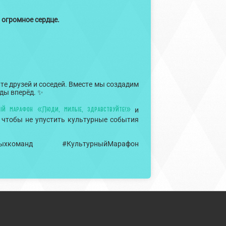
ь огромное сердце.
ите друзей и соседей. Вместе мы создадим
ды вперёд. ✨
ый марафон «Люди, милые, здравствуйте!»
и
, чтобы не упустить культурные события
вныхкоманд #КультурныйМарафон