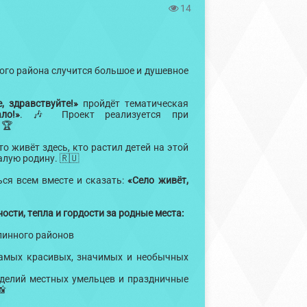
14
го района случится большое и душевное
 здравствуйте!»
пройдёт тематическая
ло!»
. 🎶 Проект реализуется при
. 🏆
о живёт здесь, кто растил детей на этой
алую родину. 🇷🇺
ся всем вместе и сказать:
«Село живёт,
сти, тепла и гордости за родные места:
елинного районов
самых красивых, значимых и необычных
зделий местных умельцев и праздничные
📸