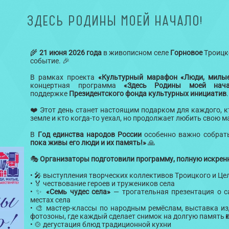
ЗДЕСЬ РОДИНЫ МОЕЙ НАЧАЛО!
🌾
21 июня 2026 года
в живописном селе
Горновое
Троицко
событие. 🎉
В рамках проекта
«Культурный марафон «Люди, милые,
концертная программа
«Здесь Родины моей нача
поддержке
Президентского фонда культурных инициатив
❤️ Этот день станет настоящим подарком для каждого, кт
земле и кто когда-то уехал, но продолжает любить свою м
В
Год единства народов России
особенно важно собрать
пока живы его люди и их память!»
🙏
🎭
Организаторы подготовили программу, полную искренно
• 🎤 выступления творческих коллективов Троицкого и Ц
• 🏅 чествование героев и тружеников села
• ✨
«Семь чудес села»
— трогательная презентация о 
местах села
• 🎨 мастер-классы по народным ремёслам, выставка и
фотозоны, где каждый сделает снимок на долгую память 
• 🍲 дегустация блюд традиционной кухни