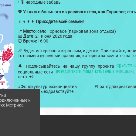
• 🎯 народные забавы
💖
У такого большого и красивого села, как Горновое, ест
👨‍👩‍👧‍👦
Приходите всей семьёй!
📍
Место:
село Горновое (парковая зона отдыха)
📅
Дата:
21 июня 2026 года
⏰
Время:
16:00
🎉 Будет интересно и взрослым, и детям. Приезжайте, зов
тот самый душевный праздник, который запомнится на го
«Культурн
🔔 Подписывайтесь на нашу группу проекта
Президентского фонда культурных инициатив
социальные сети
лета. 📲
#Фондкультурныхинициатив #Грантдлякреати
#ЛюдиМилыеЗдравствуйте
тки
 подключенные к
екс Метрика,