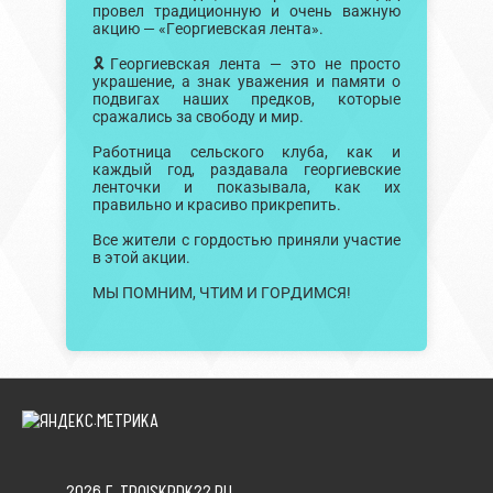
провел традиционную и очень важную
акцию — «Георгиевская лента».
🎗Георгиевская лента — это не просто
украшение, а знак уважения и памяти о
подвигах наших предков, которые
сражались за свободу и мир.
Работница сельского клуба, как и
каждый год, раздавала георгиевские
ленточки и показывала, как их
правильно и красиво прикрепить.
Все жители с гордостью приняли участие
в этой акции.
МЫ ПОМНИМ, ЧТИМ И ГОРДИМСЯ!
2026 Г. TROISKRDK22.RU