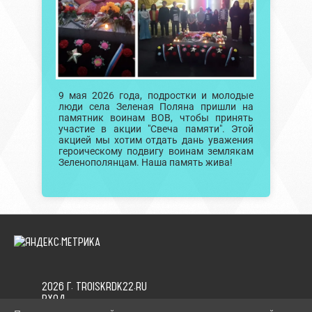
9 мая 2026 года, подростки и молодые
люди села Зеленая Поляна пришли на
памятник воинам ВОВ, чтобы принять
участие в акции "Свеча памяти". Этой
акцией мы хотим отдать дань уважения
героическому подвигу воинам землякам
Зеленополянцам. Наша память жива!
2026 Г. TROISKRDK22.RU
ВХОД
КАРТА САЙТА