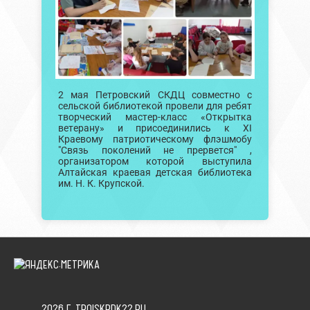
2 мая Петровский СКДЦ совместно с
сельской библиотекой провели для ребят
творческий мастер-класс «Открытка
ветерану» и присоединились к XI
Краевому патриотическому флэшмобу
"Связь поколений не прервется" ,
организатором которой выступила
Алтайская краевая детская библиотека
им. Н. К. Крупской.
2026 Г. TROISKRDK22.RU