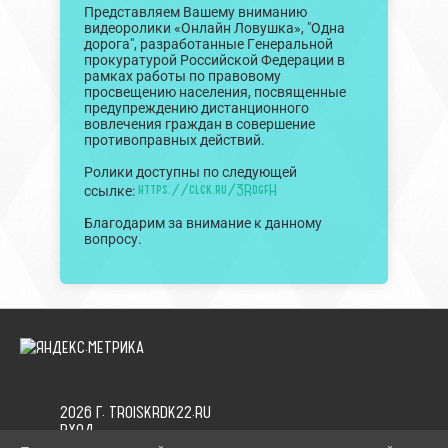
Представляем Вашему вниманию
видеоролики «Онлайн Ловушка», "Одна
дорога", разработанные Генеральной
прокуратурой Российской Федерации в
рамках работы по правовому
просвещению населения, посвященные
предупреждению дистанционного
вовлечения граждан в совершение
противоправных действий.
Ролики доступны по следующей
https://clck.ru/3RdgfH
ссылке:
Благодарим за внимание к данному
вопросу.
2026 Г. TROISKRDK22.RU
ВХОД