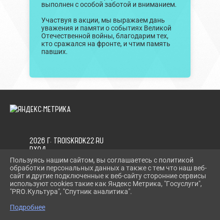
выполнен с особой заботой и вниманием.
Участвуя в акции, мы выражаем дань
уважения и памяти о событиях Великой
Отечественной войны, благодарим тех,
кто сражался на фронте, и чтим память
павших.
2026 Г. TROISKRDK22.RU
ВХОД
КАРТА САЙТА
Пользуясь нашим сайтом, вы соглашаетесь с политикой
ПОЛИТИКА ОБРАБОТКИ ПЕРСОНАЛЬНЫХ ДАННЫХ
обработки персональных данных а также с тем что наш веб-
сайт и другие подключенные к веб-сайту сторонние сервисы
используют cookies такие как Яндекс Метрика, "Госуслуги",
СДЕЛАНО НА KUBCMS
"PRO.Культура", "Спутник аналитика".
РАЗРАБОТКА И ПОДДЕРЖКА
Подробнее