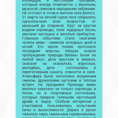
календаре, а настоящий праздник,
который всегда отмечается с весельем,
музыкой, смехом и народными забавами.
Не отстают в этом и жители села Белого.
21 марта на летней сцене села собрались
односельчане всех возрастов: от
малышей до стариков. Круг за кругом
водили хороводы, пели задорные песни,
звучали частушки и веселые прибаутки.
Главным событием стало сжигание
чучела зимы - символа холодных дней и
ночей. Его яркое пламя прогоняло
последние морозы, обещая скорое
пробуждение природы.Забавы были на
любой вкус: дети прыгали в мешках,
скакали на скакалках, взрослые,
молодёжь, дети состязались в
перетягивании каната, ловкости и силе.
Атмосфера была наполнена искренним
смехом, дружескими шутками и теплом
встреч. На празднике Проводы зимы
веселье охватило не только хороводы и
песни, но и спортивные состязания,
которые придали гуляньям настоящий
драйв и задор. Особым интересом у
участников пользовались испытания
силы и выносливости. Держа в руках
тяжелую гирю, смельчаки соревновались