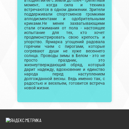
в поднятии ее с земли до плеч - трепетный
момент, когда сила и техника
встречаются в одном движении. Зрители
поддерживали спортсменов громкими
аплодисментами и одобрительными
криками.Не менее захватывающими
стали отжимания от пола - настоящее
испытание для тех, кто хочет
продемонстрировать свою крепость и
упорство. Ярмарка угощений радовала
горячим чаем с пирогами, которые
согревают души не хуже весеннего
солнца. Проводы зимы в Белом - это не
просто праздник, это
жизнеутверждающий обряд, который
дарит надежду, вдохновение и единство
народа перед наступлением
долгожданной весны. Ведь именно так, с
радостью и весельем, готовится встреча
новой жизни.