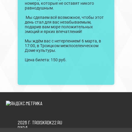
номера, которые не оставят никого
равнодушным.
Мы сделаем всё возможное, чтобы этот
день стал для вас незабываемым,
подарив вам море положительных
эмоций и ярких впечатлений!
Мы ждём вас с нетерпением! 6 марта, в
17:00, в Троицком межпоселенческом
Доме культуры.
Цена билета: 150 руб.
2026 Г. TROISKRDK22.RU
ВХОД