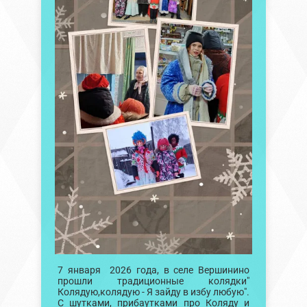
7 января 2026 года, в селе Вершинино
прошли традиционные колядки"
Колядую,колядую - Я зайду в избу любую".
С шутками, прибаутками про Коляду и