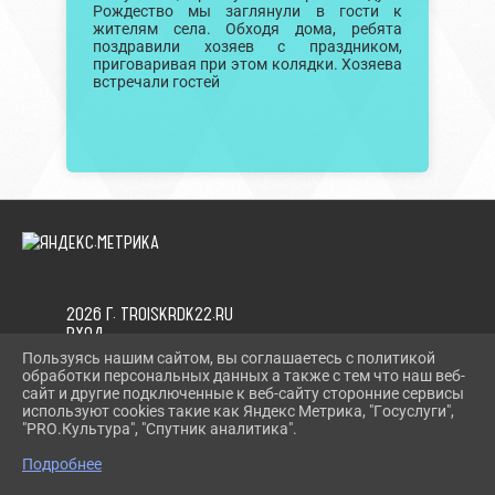
Рождество мы заглянули в гости к
жителям села. Обходя дома, ребята
поздравили хозяев с праздником,
приговаривая при этом колядки. Хозяева
встречали гостей
2026 Г. TROISKRDK22.RU
ВХОД
КАРТА САЙТА
Пользуясь нашим сайтом, вы соглашаетесь с политикой
ПОЛИТИКА ОБРАБОТКИ ПЕРСОНАЛЬНЫХ ДАННЫХ
обработки персональных данных а также с тем что наш веб-
сайт и другие подключенные к веб-сайту сторонние сервисы
используют cookies такие как Яндекс Метрика, "Госуслуги",
СДЕЛАНО НА KUBCMS
"PRO.Культура", "Спутник аналитика".
РАЗРАБОТКА И ПОДДЕРЖКА
Подробнее