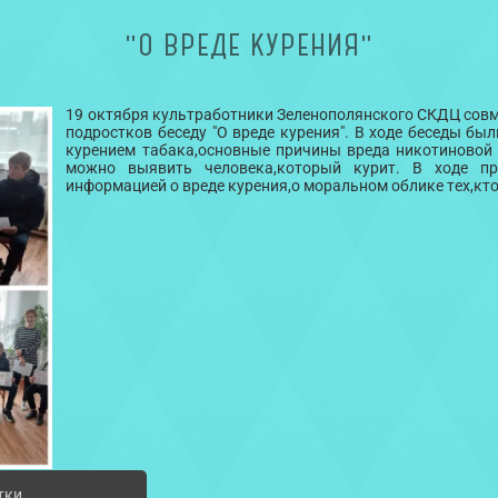
"О ВРЕДЕ КУРЕНИЯ"
19 октября культработники Зеленополянского СКДЦ совме
подростков беседу "О вреде курения". В ходе беседы б
курением табака,основные причины вреда никотиновой
можно выявить человека,который курит. В ходе п
информацией о вреде курения,о моральном облике тех,кто
тки