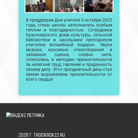
В преддверии Дня учителя 3 октября 2025
года, стены школы наполнились особым
теплом и благодарностью. Сотрудники
Красноярского дома культуры, сельской
библиотеки и школьники преподнесли
учителям волшебный подарок. Звуки
музыки, красивые стихотворения и
забавные сценки, словно нити,
сплетались в мелодию признательности
за нелегкий труд, терпение и преданность
своему делу. Этот праздничный день стал
ярким выражением признательности от
всего сердца!
2026 Г. TROISKRDK22.RU