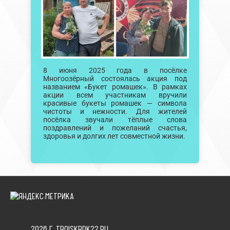
8 июня 2025 года в посёлке
Многоозёрный состоялась акция под
названием «Букет ромашек». В рамках
акции всем участникам вручили
красивые букеты ромашек — символа
чистоты и нежности. Для жителей
посёлка звучали тёплые слова
поздравлений и пожеланий счастья,
здоровья и долгих лет совместной жизни.
2026 Г. TROISKRDK22.RU