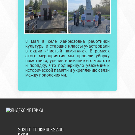
8 мая в селе Хайрюзовка работники
культуры и старшие классы участвовали
в акции «Чистый памятник». В рамках
этого мероприятия мы провели уборку
памятника, уделив внимание его чистоте
и порядку, что подчеркнуло уважение к
исторической памяти и укреплению связи
между поколениями.
2026 Г. TROISKRDK22.RU