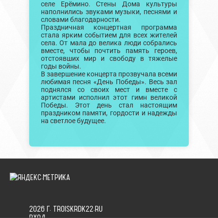
селе Ерёмино. Стены Дома культуры
наполнились звуками музыки, песнями и
словами благодарности.
Праздничная концертная программа
стала ярким событием для всех жителей
села. От мала до велика люди собрались
вместе, чтобы почтить память героев,
отстоявших мир и свободу в тяжелые
годы войны.
В завершение концерта прозвучала всеми
любимая песня «День Победы». Весь зал
поднялся со своих мест и вместе с
артистами исполнил этот гимн великой
Победы. Этот день стал настоящим
праздником памяти, гордости и надежды
на светлое будущее.
2026 Г. TROISKRDK22.RU
ВХОД