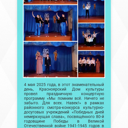
4 мая 2025 года, в этот знаменательный
день, Красноярский Дом культуры
провел праздничную концертную
программу «Мы помним всё. Ничего не
забыто. Для всех. Навек!» в рамках
районного смотра-конкурса культурно-
досуговых учреждений «Победных дней
немеркнущая слава», посвящённого 80-й
годовщине Победы в Великой
Отечественной войне 1941-1945 годов в