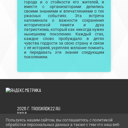
города и о стойкости его жителей, и
вместе с организаторами делились
своими знаниями и впечатлениями о тех
ужасных событиях. Эта встреча
напоминала о важности сохранения
исторической памяти и духа
патриотизма, который как никогда нужен
нынешнему поколению. Каждый стих,
каждое слово пробуждало в детях
чувства гордости за свою страну и связи
с её историей, укрепляя желание помнить
и передавать эти знания следующим
поколениям.
2026 Г. TROISKRDK22.RU
ВХОД
КАРТА САЙТА
Пользуясь нашим сайтом, вы соглашаетесь с политикой
ПОЛИТИКА ОБРАБОТКИ ПЕРСОНАЛЬНЫХ ДАННЫХ
обработки персональных данных а также с тем что наш веб-