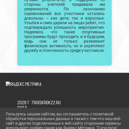
стороны учителей придавала им
уверенности. По окончанию
соревнований все участники остались
довольны – как дети, так и взрослые.
Улыбки и смех царили на лицах ребят, что
подтверждало успешность мероприятия.
Надеемся, что такие спортивные
программы будут проходить и в будущем,
ведь они не только развивают
физическую активность, но и укрепляют
дружбу и сплоченность среди участников.
2026 Г. TROISKRDK22.RU
ВХОД
КАРТА САЙТА
Пользуясь нашим сайтом, вы соглашаетесь с политикой
ПОЛИТИКА ОБРАБОТКИ ПЕРСОНАЛЬНЫХ ДАННЫХ
обработки персональных данных а также с тем что наш веб-
сайт и другие подключенные к веб-сайту сторонние сервисы
используют cookies такие как Яндекс Метрика, "Госуслуги",