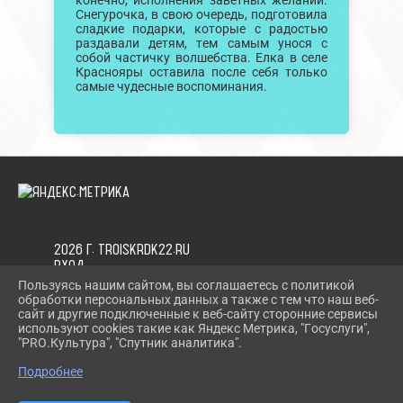
конечно, исполнения заветных желаний.
Снегурочка, в свою очередь, подготовила
сладкие подарки, которые с радостью
раздавали детям, тем самым унося с
собой частичку волшебства. Елка в селе
Краснояры оставила после себя только
самые чудесные воспоминания.
2026 Г. TROISKRDK22.RU
ВХОД
КАРТА САЙТА
Пользуясь нашим сайтом, вы соглашаетесь с политикой
ПОЛИТИКА ОБРАБОТКИ ПЕРСОНАЛЬНЫХ ДАННЫХ
обработки персональных данных а также с тем что наш веб-
сайт и другие подключенные к веб-сайту сторонние сервисы
используют cookies такие как Яндекс Метрика, "Госуслуги",
СДЕЛАНО НА KUBCMS
"PRO.Культура", "Спутник аналитика".
РАЗРАБОТКА И ПОДДЕРЖКА
Подробнее