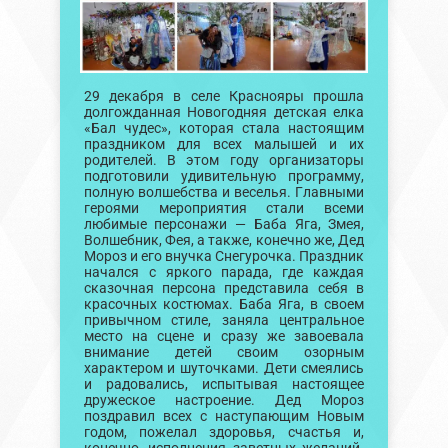
29 декабря в селе Краснояры прошла
долгожданная Новогодняя детская елка
«Бал чудес», которая стала настоящим
праздником для всех малышей и их
родителей. В этом году организаторы
подготовили удивительную программу,
полную волшебства и веселья. Главными
героями мероприятия стали всеми
любимые персонажи — Баба Яга, Змея,
Волшебник, Фея, а также, конечно же, Дед
Мороз и его внучка Снегурочка. Праздник
начался с яркого парада, где каждая
сказочная персона представила себя в
красочных костюмах. Баба Яга, в своем
привычном стиле, заняла центральное
место на сцене и сразу же завоевала
внимание детей своим озорным
характером и шуточками. Дети смеялись
и радовались, испытывая настоящее
дружеское настроение. Дед Мороз
поздравил всех с наступающим Новым
годом, пожелал здоровья, счастья и,