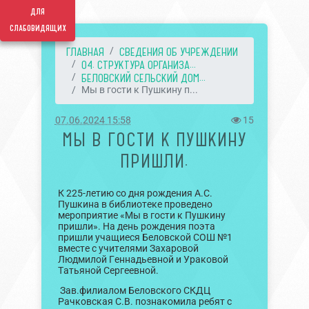
для
слабовидящих
ГЛАВНАЯ
СВЕДЕНИЯ ОБ УЧРЕЖДЕНИИ
04. СТРУКТУРА ОРГАНИЗА...
БЕЛОВСКИЙ СЕЛЬСКИЙ ДОМ...
Мы в гости к Пушкину п...
07.06.2024 15:58
15
МЫ В ГОСТИ К ПУШКИНУ
ПРИШЛИ.
К 225-летию со дня рождения А.С.
Пушкина в библиотеке проведено
мероприятие «Мы в гости к Пушкину
пришли». На день рождения поэта
пришли учащиеся Беловской СОШ №1
вместе с учителями Захаровой
Людмилой Геннадьевной и Ураковой
Татьяной Сергеевной.
Зав.филиалом Беловского СКДЦ
Рачковская С.В. познакомила ребят с