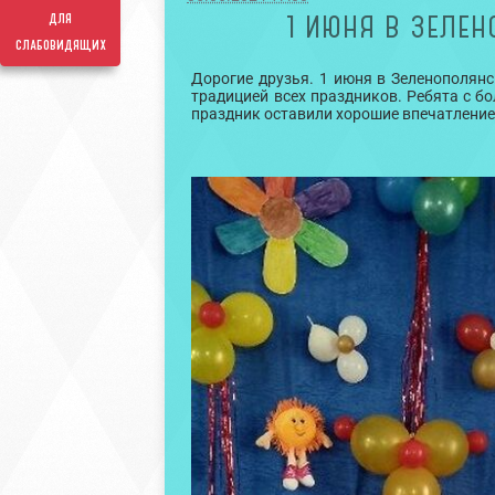
для
1 ИЮНЯ В ЗЕЛЕ
слабовидящих
Дорогие друзья. 1 июня в Зеленополян
традицией всех праздников. Ребята с 
праздник оставили хорошие впечатление