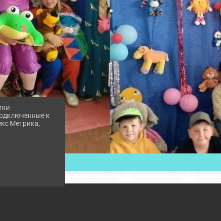
тки
 подключенные к
екс Метрика,