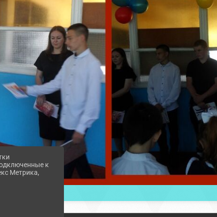
тки
 подключенные к
екс Метрика,