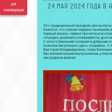
для
24 МАЯ 2024 ГОДА В
слабовидящих
Это традиционный праздник для выпускн
Кажется, что совсем недавно нынешние д
первый звонок, первое прочитанное слов
тетрадях, дневники успеваемости, долг
С напутственными словами и добрыми п
пожелав им успешно сдать экзамены. С
Виктория Владимировна, глава Кипешин
Мы желаем нашим выпускникам, успехов в 
них родным домом!