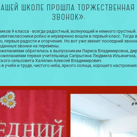
 НАШЕЙ ШКОЛЕ ПРОШЛА ТОРЖЕСТВЕННАЯ
ЗВОНОК».
иков 9 класса - всегда радостный, волнующий и немного грустный
евятиклассники робко и неуверенно вошли в первый класс. Тогда в
о, первые радости и огорчения. Но вот уже звенит последний звоно
ожданные звонки на перемены.
ожеланиями обратилась к выпускникам Лариса Владимировна, ди
 пожеланиями первая учительница Сапрыгина Людмила Ильинична,
ского сельсовета Халяпин Алексей Владимирович.
учебе и труде, чистого неба, яркого солнца, хорошего настроения