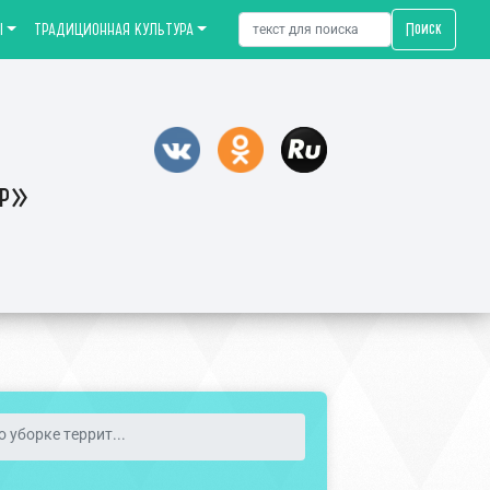
Поиск
Ы
ТРАДИЦИОННАЯ КУЛЬТУРА
тр»
о уборке террит...