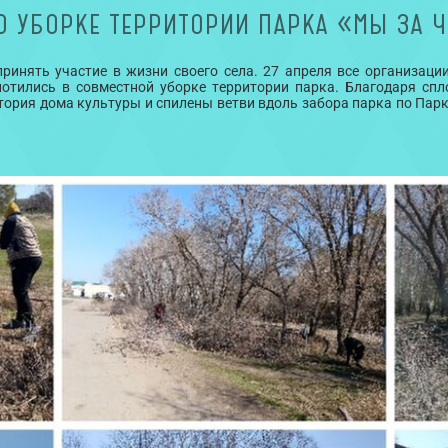
О УБОРКЕ ТЕРРИТОРИИ ПАРКА «МЫ ЗА Ч
ринять участие в жизни своего села. 27 апреля все организации
лотились в совместной уборке территории парка. Благодаря сп
итория дома культуры и спилены ветви вдоль забора парка по Пар