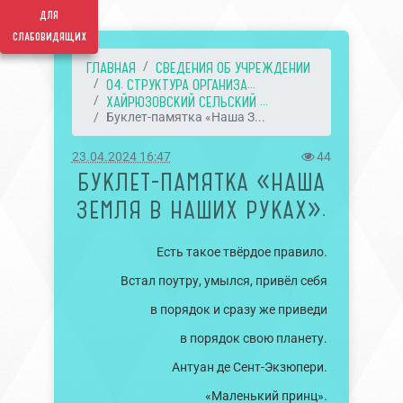
для
слабовидящих
ГЛАВНАЯ
СВЕДЕНИЯ ОБ УЧРЕЖДЕНИИ
04. СТРУКТУРА ОРГАНИЗА...
ХАЙРЮЗОВСКИЙ СЕЛЬСКИЙ ...
Буклет-памятка «Наша З...
23.04.2024 16:47
44
БУКЛЕТ-ПАМЯТКА «НАША
ЗЕМЛЯ В НАШИХ РУКАХ».
Есть такое твёрдое правило.
Встал поутру, умылся, привёл себя
в порядок и сразу же приведи
в порядок свою планету.
Антуан де Сент-Экзюпери.
«Маленький принц».