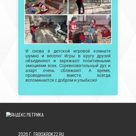
И снова в детской игровой комнате
шумно и весело! Игры в кругу друзей
объединяют и заряжают позитивными
эмоциями всех. Соревновательный дух и
азарт очень сближают. А время,
проведенное вместе, всегда
вспоминается с добром и улыбкою!
2026 Г. TROISKRDK22.RU