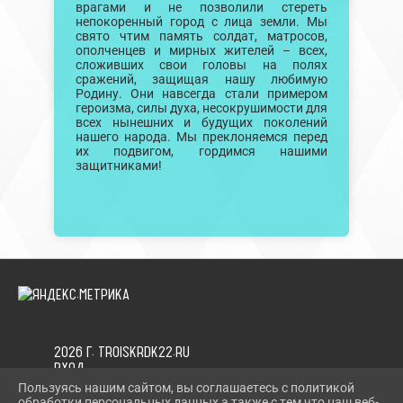
врагами и не позволили стереть
непокоренный город с лица земли. Мы
свято чтим память солдат, матросов,
ополченцев и мирных жителей – всех,
сложивших свои головы на полях
сражений, защищая нашу любимую
Родину. Они навсегда стали примером
героизма, силы духа, несокрушимости для
всех нынешних и будущих поколений
нашего народа. Мы преклоняемся перед
их подвигом, гордимся нашими
защитниками!
2026 Г. TROISKRDK22.RU
ВХОД
КАРТА САЙТА
Пользуясь нашим сайтом, вы соглашаетесь с политикой
ПОЛИТИКА ОБРАБОТКИ ПЕРСОНАЛЬНЫХ ДАННЫХ
обработки персональных данных а также с тем что наш веб-