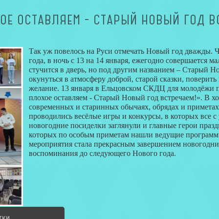
ОЕ ОСТАВЛЯЕМ - СТАРЫЙ НОВЫЙ ГОД В
Так уж повелось на Руси отмечать Новый год дважды. Ч
года, в ночь с 13 на 14 января, ежегодно совершается м
стучится в дверь, но под другим названием – Старый Но
окунуться в атмосферу доброй, старой сказки, поверить 
желание. 13 января в Ельцовском СКДЦ для молодёжи 
плохое оставляем - Старый Новый год встречаем!». В х
современных и старинных обычаях, обрядах и приметах 
проводились весёлые игры и конкурсы, в которых все с
новогодние посиделки заглянули и главные герои празд
которых по особым приметам нашли ведущие программы
мероприятия стала прекрасным завершением новогодни
воспоминания до следующего Нового года.
тки