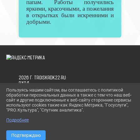
папам. Работы получились
яркими, красочными, а пожелания
в открытках были искренними и
добрыми.
2026 Г. TROISKRDK22.RU
ВХОД
КАРТА САЙТА
Пользуясь нашим сайтом, вы соглашаетесь с политикой
ПОЛИТИКА ОБРАБОТКИ ПЕРСОНАЛЬНЫХ ДАННЫХ
обработки персональных данных а также с тем что наш веб-
сайт и другие подключенные к веб-сайту сторонние сервисы
используют cookies такие как Яндекс Метрика, "Госуслуги",
СДЕЛАНО НА KUBCMS
"PRO.Культура", "Спутник аналитика".
РАЗРАБОТКА И ПОДДЕРЖКА
Подробнее
Подтверждаю