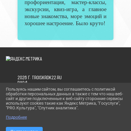
профориентация, мастер-классы,
экскурсии, квиз-игра, а главное
новые знакомства, море эмоций и
хорошее настроение. Было круто!
2026 Г. TROISKRDK22.RU
ВХОД
КАРТА САЙТА
Пользуясь нашим сайтом, вы соглашаетесь с политикой
ПОЛИТИКА ОБРАБОТКИ ПЕРСОНАЛЬНЫХ ДАННЫХ
обработки персональных данных а также с тем что наш веб-
сайт и другие подключенные к веб-сайту сторонние сервисы
используют cookies такие как Яндекс Метрика, "Госуслуги",
СДЕЛАНО НА KUBCMS
"PRO.Культура", "Спутник аналитика".
РАЗРАБОТКА И ПОДДЕРЖКА
Подробнее