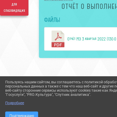
для
ОТЧЁТ О ВЫПОЛНЕ
слабовидящих
ФАЙЛЫ
Отчёт МЗ 3 квартал 2022 (130.0 
Пользуясь нашим сайтом, вы соглашаетесь с политикой обрабо
персональных данных а также с тем что наш веб-сайт и другие
веб-сайту сторонние сервисы используют cookies такие как Янд
"Госуслуги", "PRO.Культура", "Спутник аналитика".
Подробнее
2026 Г. TROISKRDK22.RU
Подтверждаю