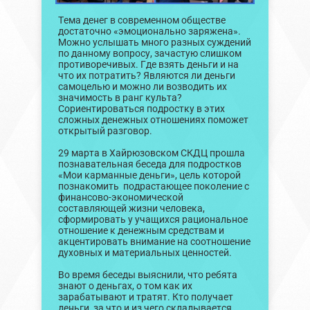
Тема денег в современном обществе
достаточно «эмоционально заряжена».
Можно услышать много разных суждений
по данному вопросу, зачастую слишком
противоречивых. Где взять деньги и на
что их потратить? Являются ли деньги
самоцелью и можно ли возводить их
значимость в ранг культа?
Сориентироваться подростку в этих
сложных денежных отношениях поможет
открытый разговор.
29 марта в Хайрюзовском СКДЦ прошла
познавательная беседа для подростков
«Мои карманные деньги», цель которой
познакомить подрастающее поколение с
финансово-экономической
составляющей жизни человека,
сформировать у учащихся рациональное
отношение к денежным средствам и
акцентировать внимание на соотношение
духовных и материальных ценностей.
Во время беседы выяснили, что ребята
знают о деньгах, о том как их
зарабатывают и тратят. Кто получает
деньги, за что и из чего складывается