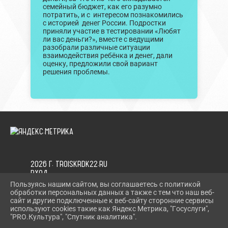
семейный бюджет, как его разумно
потратить, и с интересом познакомились
с историей денег России. Подростки
приняли участие в тестировании «Любят
ли вас деньги?», вместе с ведущими
разобрали различные ситуации
взаимодействия ребёнка и денег, дали
оценку, предложили свой вариант
решения проблемы.
2026 Г. TROISKRDK22.RU
ВХОД
КАРТА САЙТА
Пользуясь нашим сайтом, вы соглашаетесь с политикой
ПОЛИТИКА ОБРАБОТКИ ПЕРСОНАЛЬНЫХ ДАННЫХ
обработки персональных данных а также с тем что наш веб-
сайт и другие подключенные к веб-сайту сторонние сервисы
используют cookies такие как Яндекс Метрика, "Госуслуги",
СДЕЛАНО НА KUBCMS
"PRO.Культура", "Спутник аналитика".
РАЗРАБОТКА И ПОДДЕРЖКА