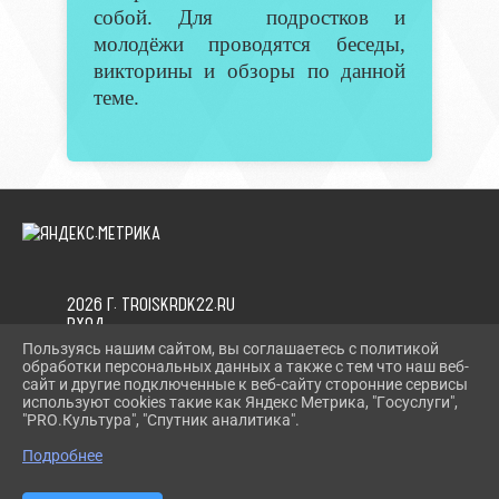
собой. Для подростков и
молодёжи проводятся беседы,
викторины и обзоры по данной
теме.
2026 Г. TROISKRDK22.RU
ВХОД
КАРТА САЙТА
Пользуясь нашим сайтом, вы соглашаетесь с политикой
ПОЛИТИКА ОБРАБОТКИ ПЕРСОНАЛЬНЫХ ДАННЫХ
обработки персональных данных а также с тем что наш веб-
сайт и другие подключенные к веб-сайту сторонние сервисы
используют cookies такие как Яндекс Метрика, "Госуслуги",
СДЕЛАНО НА KUBCMS
"PRO.Культура", "Спутник аналитика".
РАЗРАБОТКА И ПОДДЕРЖКА
Подробнее