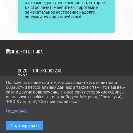
это самое доступное лекарство, которое
быстро лечит. Чаепитие с пирогами и
замечательное настроение надолго
запомнятся нашим ребятам!
2026 Г. TROISKRDK22.RU
ВХОД
КАРТА САЙТА
Пользуясь нашим сайтом, вы соглашаетесь с политикой
ПОЛИТИКА ОБРАБОТКИ ПЕРСОНАЛЬНЫХ ДАННЫХ
обработки персональных данных а также с тем что наш веб-
сайт и другие подключенные к веб-сайту сторонние сервисы
используют cookies такие как Яндекс Метрика, "Госуслуги",
СДЕЛАНО НА KUBCMS
"PRO.Культура", "Спутник аналитика".
РАЗРАБОТКА И ПОДДЕРЖКА
Подробнее
Подтверждаю