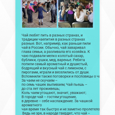
Чай любят пить в разных странах, и
традиции чаепития в разных странах
разные. Вот, например, как раньше пили
чай в России. Обычно, чай заваривал
глава семьи, а разливала его хозяйка. К
чаю подавали мелко колотый сахар,
бублики, сушки, мед, варенье. Ребята
попили самый ароматный и душистый,
бодрящий и вкусный чай с лимоном, с
пирогами, играли и веселились от души.
Вспомнили также поговорки и пословицы о чае:
За чаем не скучаем –
по семь чашек выпиваем; Чай пьешь –
до ста лет проживешь;
Коль чаем угощают, значит, уважают;
В городе чай – гостям угощение,
в деревне – себе наслаждение. За чашкой
ароматного
чая время так быстро и не заметно пролетело.
Ведь не зря, в народе твердят, что чай –