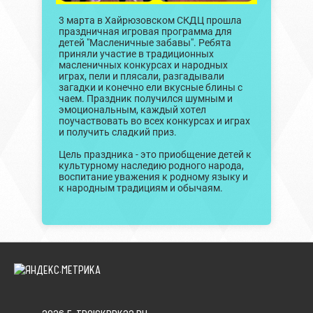
3 марта в Хайрюзовском СКДЦ прошла
праздничная игровая программа для
детей "Масленичные забавы". Ребята
приняли участие в традиционных
масленичных конкурсах и народных
играх, пели и плясали, разгадывали
загадки и конечно ели вкусные блины с
чаем. Праздник получился шумным и
эмоциональным, каждый хотел
поучаствовать во всех конкурсах и играх
и получить сладкий приз.
Цель праздника - это приобщение детей к
культурному наследию родного народа,
воспитание уважения к родному языку и
к народным традициям и обычаям.