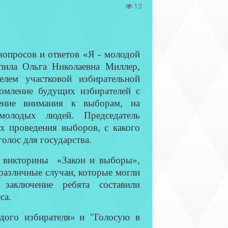
13
опросов и ответов «Я - молодой
пила Ольга Николаевна Миллер,
елем участковой избирательной
комление будущих избирателей с
чение внимания к выборам, на
молодых людей. Председатель
ах проведения выборов, с какого
олос для государства.
ы викторины «Закон и выборы»,
различные случаи, которые могли
заключение ребята составили
са.
дого избирателя»
и "Голосую в