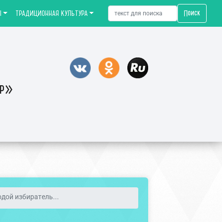
Поиск
Ы
ТРАДИЦИОННАЯ КУЛЬТУРА
тр»
одой избиратель...