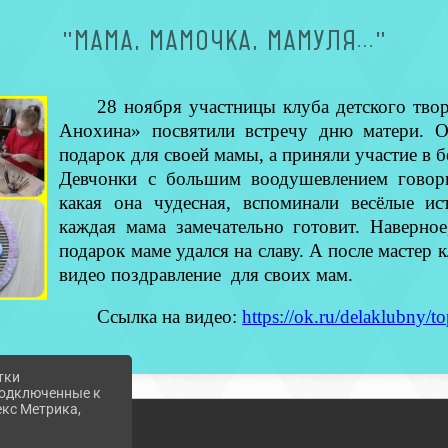
"МАМА, МАМОЧКА, МАМУЛЯ..."
28 ноября участницы клуба детского твор
Анохина» посвятили встречу дню матери. О
подарок для своей мамы, а приняли участие в б
Девчонки с большим воодушевлением говори
какая она чудесная, вспоминали весёлые ис
каждая мама замечательно готовит. Наверное
подарок маме удался на славу. А после мастер к
видео поздравление для своих мам.
Ссылка на видео:
https://ok.ru/delaklubny
тки
 подключенные к
екс Метрика,